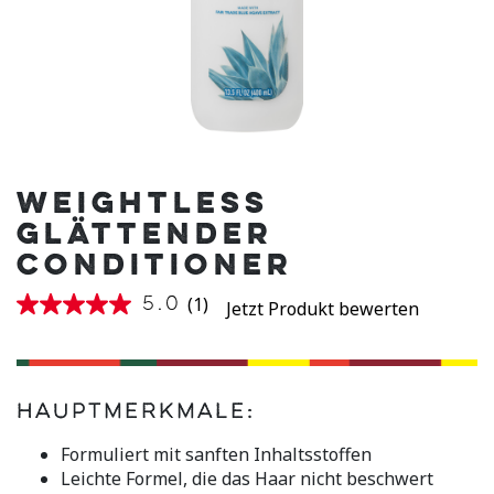
WEIGHTLESS
GLÄTTENDER
CONDITIONER
(1)
5.0
Jetzt Produkt bewerten
5.0
von
5
Sternen,
Durchschnittswert
der
Hauptmerkmale:
Bewertung.
Read
Formuliert mit sanften Inhaltsstoffen
a
Review.
Leichte Formel, die das Haar nicht beschwert
Link