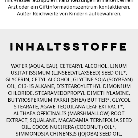
mit Wasser ausspülen. Falls Reizungen anhalten, einen
Arzt oder ein Giftinformationszentrum kontaktieren.
Außer Reichweite von Kindern aufbewahren.
INHALTSSTOFFE
WATER (AQUA, EAU), CETEARYL ALCOHOL, LINUM
USITATISSIMUM (LINSEED/FLAXSEED) SEED OIL*,
GLYCERIN, CETYL ALCOHOL, GLYCINE SOJA (SOYBEAN)
OIL, C13-15 ALKANE, DISTEAROYLETHYL DIMONIUM
CHLORIDE, STEARAMIDOPROPYL DIMETHYLAMINE,
BUTYROSPERMUM PARKII (SHEA) BUTTER*, GLYCOL
STEARATE, AGAVE TEQUILANA LEAF EXTRACT*,
ALTHAEA OFFICINALIS (MARSHMALLOW) ROOT
EXTRACT, SQUALANE, MACADAMIA TERNIFOLIA SEED
OIL, COCOS NUCIFERA (COCONUT) OIL*,
SIMMONDSIA CHINENSIS (JOJOBA) SEED OIL,