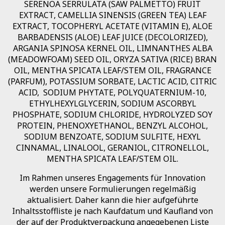
SERENOA SERRULATA (SAW PALMETTO) FRUIT
EXTRACT, CAMELLIA SINENSIS (GREEN TEA) LEAF
EXTRACT, TOCOPHERYL ACETATE (VITAMIN E), ALOE
BARBADENSIS (ALOE) LEAF JUICE (DECOLORIZED),
ARGANIA SPINOSA KERNEL OIL, LIMNANTHES ALBA
(MEADOWFOAM) SEED OIL, ORYZA SATIVA (RICE) BRAN
OIL, MENTHA SPICATA LEAF/STEM OIL, FRAGRANCE
(PARFUM), POTASSIUM SORBATE, LACTIC ACID, CITRIC
ACID, SODIUM PHYTATE, POLYQUATERNIUM-10,
ETHYLHEXYLGLYCERIN, SODIUM ASCORBYL
PHOSPHATE, SODIUM CHLORIDE, HYDROLYZED SOY
PROTEIN, PHENOXYETHANOL, BENZYL ALCOHOL,
SODIUM BENZOATE, SODIUM SULFITE, HEXYL
CINNAMAL, LINALOOL, GERANIOL, CITRONELLOL,
MENTHA SPICATA LEAF/STEM OIL.
Im Rahmen unseres Engagements für Innovation
werden unsere Formulierungen regelmäßig
aktualisiert. Daher kann die hier aufgeführte
Inhaltsstoffliste je nach Kaufdatum und Kaufland von
der auf der Produktverpackung angegebenen Liste