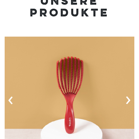
UNSERE
PRODUKT­E
‹
›